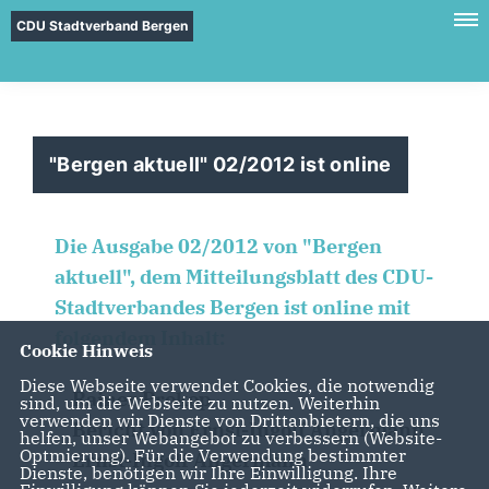
CDU Stadtverband Bergen
"Bergen aktuell" 02/2012 ist online
Die Ausgabe 02/2012 von "Bergen
aktuell", dem Mitteilungsblatt des CDU-
Stadtverbandes Bergen ist online mit
folgendem Inhalt:
Cookie Hinweis
Diese Webseite verwendet Cookies, die notwendig
Rainer Prokop
sind, um die Webseite zu nutzen. Weiterhin
verwenden wir Dienste von Drittanbietern, die uns
Bericht von Ernst-Ingolf Angermann
helfen, unser Webangebot zu verbessern (Website-
Optmierung). Für die Verwendung bestimmter
Ernst-Ingolf Angermann
Dienste, benötigen wir Ihre Einwilligung. Ihre