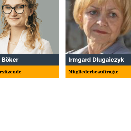
y Böker
Irmgard Dlugaiczyk
orsitzende
Mitgliederbeauftragte