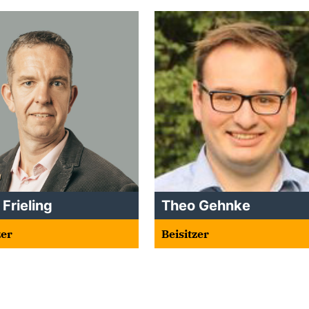
 Frieling
Theo Gehnke
zer
Beisitzer