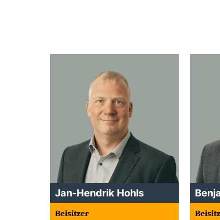
Jan-Hendrik Hohls
Benj
Beisitzer
Beisit