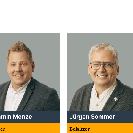
amin Menze
Jürgen Sommer
zer
Beisitzer