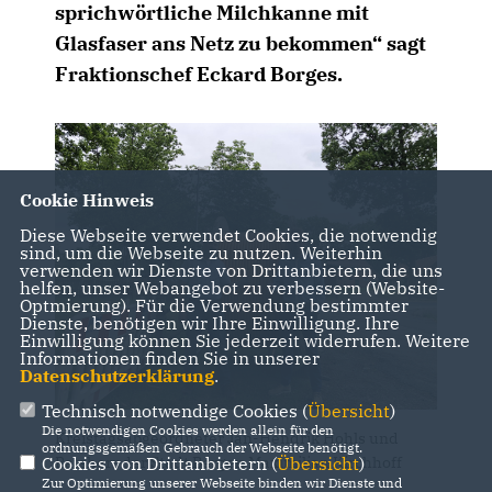
sprichwörtliche Milchkanne mit
Glasfaser ans Netz zu bekommen“ sagt
Fraktionschef Eckard Borges.
Cookie Hinweis
Diese Webseite verwendet Cookies, die notwendig
sind, um die Webseite zu nutzen. Weiterhin
verwenden wir Dienste von Drittanbietern, die uns
helfen, unser Webangebot zu verbessern (Website-
Optmierung). Für die Verwendung bestimmter
Dienste, benötigen wir Ihre Einwilligung. Ihre
Einwilligung können Sie jederzeit widerrufen. Weitere
Informationen finden Sie in unserer
Datenschutzerklärung
.
Technisch notwendige Cookies (
Übersicht
)
Die notwendigen Cookies werden allein für den
Kreistagsabgeordneter Jan-Hendrik Hohls und
ordnungsgemäßen Gebrauch der Webseite benötigt.
Cookies von Drittanbietern (
Übersicht
)
Ratsherr der Stadt Bergen Maximilian Kirchhoff
Zur Optimierung unserer Webseite binden wir Dienste und