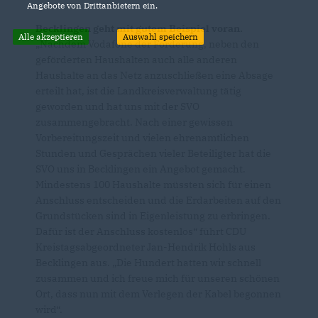
Angebote von Drittanbietern ein.
Becklingen geht mit gutem Beispiel voran.
Alle akzeptieren
Auswahl speichern
Nachdem Vodafone der Forderung, neben den
geförderten Haushalten auch alle anderen
Haushalte an das Netz anzuschließen eine Absage
erteilt hat, ist die Landkreisverwaltung tätig
geworden und hat uns mit der SVO
zusammengebracht. Nach einer gewissen
Vorbereitungszeit und vielen ehrenamtlichen
Stunden und Gesprächen vieler Beteiligter hat die
SVO uns in Becklingen ein Angebot gemacht.
Mindestens 100 Haushalte müssten sich für einen
Anschluss entscheiden und die Erdarbeiten auf den
Grundstücken sind in Eigenleistung zu erbringen.
Dafür ist der Anschluss kostenlos“ führt CDU
Kreistagsabgeordneter Jan-Hendrik Hohls aus
Becklingen aus. „Die Hundert hatten wir schnell
zusammen und ich freue mich für unseren schönen
Ort, dass nun mit dem Verlegen der Kabel begonnen
wird“.