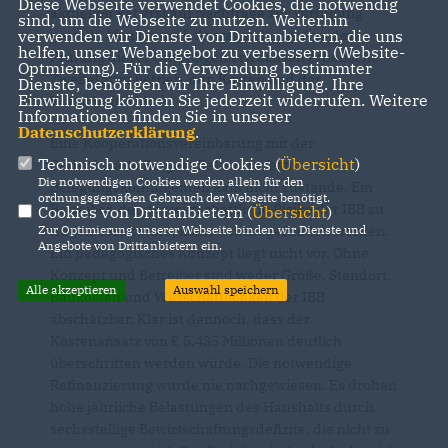
Diese Webseite verwendet Cookies, die notwendig
aktuellen Rat erst auf Nachfrage zur Verfügung
sind, um die Webseite zu nutzen. Weiterhin
verwenden wir Dienste von Drittanbietern, die uns
gestellt, Monate nach Antragstellung. Aus der
helfen, unser Webangebot zu verbessern (Website-
Prüfung dieser Unterlagen erwuchsen erhebliche
Optmierung). Für die Verwendung bestimmter
Zweifel zum Betrieb, den Kosten und der
Dienste, benötigen wir Ihre Einwilligung. Ihre
Einwilligung können Sie jederzeit widerrufen. Weitere
Wirtschaftlichkeit.
Informationen finden Sie in unserer
Datenschutzerklärung
.
Eine Kooperationsvereinbarung mit der
Technisch notwendige Cookies (
Übersicht
)
Gedenkstätte Bergen-Belsen zu festen
Die notwendigen Cookies werden allein für den
Belegungskontingenten kam nicht zustande. Ein
ordnungsgemäßen Gebrauch der Webseite benötigt.
Betreiber, der das wirtschaftliche Risiko der IBB zu
Cookies von Drittanbietern (
Übersicht
)
Zur Optimierung unserer Webseite binden wir Dienste und
tragen bereit wäre, konnte nicht gefunden werden.
Angebote von Drittanbietern ein.
Ein pädagogisches Konzept liegt nicht vor. Ohne
Konzept und Betreiber sind weder Größe, Standort,
Alle akzeptieren
Auswahl speichern
Baukosten und Wirtschaftlichkeit der IBB
abschätzbar. Klar ist dennoch, dass der
Kostenansatz von € 5.435 Millionen deutlich
überschritten werden würde. Die notwendige
Refinanzierung wurde nie nachgewiesen. Es drohen
hohe jährliche Belastungen des Haushalts durch
sechsstellige Bewirtschaftungsdefizite, die nicht zu