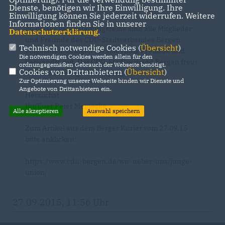
Dienste, benötigen wir Ihre Einwilligung. Ihre
Einwilligung können Sie jederzeit widerrufen. Weitere
Informationen finden Sie in unserer
Zu dieser Veranstaltungsreihe sind alle Mitglieder
Datenschutzerklärung
.
und Freunde des CDU-Stadtverbandes Bergen
Technisch notwendige Cookies (
Übersicht
)
eingeladen. Bringen Sie also ruhig Freunde und
Die notwendigen Cookies werden allein für den
Verwandte mit. Der CDU-Stadtverband Bergen freut
ordnungsgemäßen Gebrauch der Webseite benötigt.
Cookies von Drittanbietern (
Übersicht
)
sich auf eine rege Beteiligung.
Zur Optimierung unserer Webseite binden wir Dienste und
Angebote von Drittanbietern ein.
Herzlichst
Ihr/Euer Peter Meinecke
Alle akzeptieren
Auswahl speichern
Zum Artikel aus dem Berger Kurier vom 27.09.15
bitte anklicken:
https://www.cdu-bergen.de/wir-ueber-uns/junge-
union/
27.09.2015, 11:56 Uhr