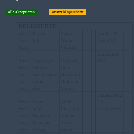
Alle akzeptieren
Auswahl speichern
DELEGIERTE
Herr
Borges
Eckart
Nindorf 37
Herr
Buhr
Walter
Huxahl 2
Frau
Claudia
Am Kampe
Frau
Dlugaiczyk
Irmgard
10 A
Herr
Friedrich
Gerd
Herr
Hiestermann
Hermann
Herr
Hohls
Heinrich
Herr
Isler
Stefan
Salinenplatz
Herr
Krause
Adolf
2 A
Herr
Lange
Christoph
Landwehr 3
Herr
Majehrke
Bastian
Herr
Meinecke
Peter
Herr
Prokop
Rainer