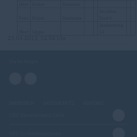
Herr
Kohrs
Heinrich
Im alten
Frau
Kohrs
Marianne
Dorf 6
Jaspersweg
Herr
Lippa
14
23.04.2013, 12:58 Uhr
Wir für Bergen
IMPRESSUM
DATENSCHUTZ
KONTAKT
CDU Kreisverband Celle
CDU in Niedersachsen