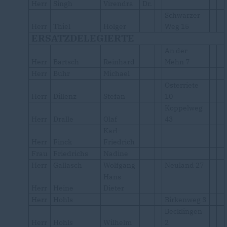
Herr
Singh
Virendra
Dr.
Schwarzer
Herr
Thiel
Holger
Weg 15
ERSATZDELEGIERTE
An der
Herr
Bartsch
Reinhard
Mehn 7
Herr
Buhr
Michael
Osterriete
Herr
Dillenz
Stefan
10
Koppelweg
Herr
Dralle
Olaf
43
Karl-
Herr
Finck
Friedrich
Frau
Friedrichs
Nadine
Herr
Gallasch
Wolfgang
Neuland 27
Hans
Herr
Heine
Dieter
Herr
Hohls
Birkenweg 3
Becklingen
Herr
Hohls
Wilhelm
2